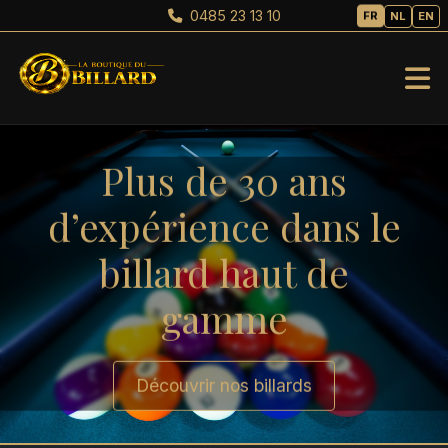
0485 23 13 10
FR
NL
EN
Plus de 30 ans
d’expérience dans le
billard haut de
gamme
Découvrir nos billards