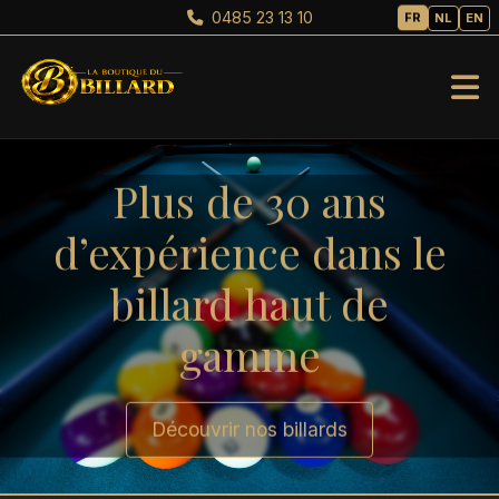
0485 23 13 10
FR
NL
EN
Plus de 30 ans
d’expérience dans le
billard haut de
gamme
Découvrir nos billards