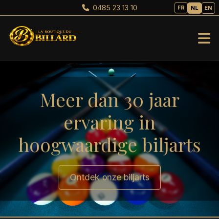
0485 23 13 10
FR
NL
EN
Meer dan 30 jaar
ervaring in
hoogwaardige biljarts
Ontdek onze biljarts