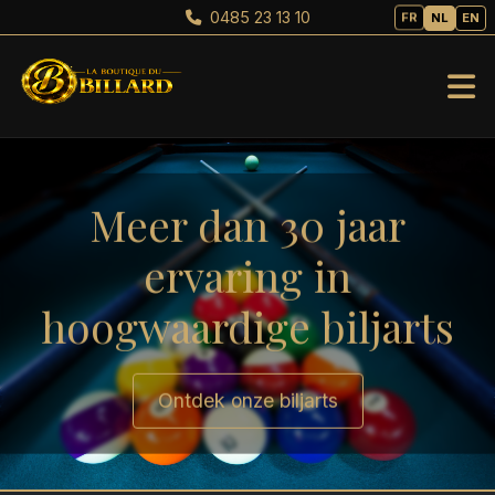
0485 23 13 10
FR
NL
EN
Meer dan 30 jaar
ervaring in
hoogwaardige biljarts
Ontdek onze biljarts